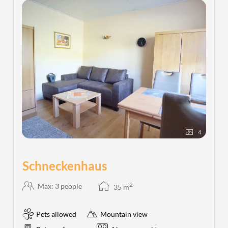
4
Schneckenhaus
2
Max: 3 people
35
m
Pets allowed
Mountain view