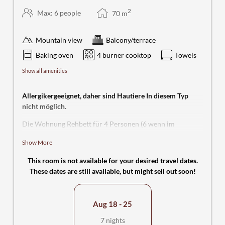
2
Max: 6 people
70
m
Mountain view
Balcony/terrace
Baking oven
4 burner cooktop
Towels
Show all amenities
Allergikergeeignet, daher sind Hautiere In diesem Typ
nicht möglich.
Die Wohnung Rehbett für 4 Personen (6 wenn im
Wohnraum geschlafen wird) bietet ausreichend Platz mit
Show More
zwei gemütlichen Schlafzimmern, eins mit Doppelbett und
eins mit zwei Einzelbetten, sowie jeweils einen
This room is not available for your desired travel dates.
Kleiderschrank. Vom Balkon hat man eine schöne Sicht in
These dates are still available, but might sell out soon!
die grüne Umgebung. Im Wohnraum finden Sie neben
einer Couch auch ein hochwertiges Doppelschrankbett
mit Lattenrost und Matratzen. Am Flachbildfernseher
Aug 18 - 25
(40“) mit Sat-Receiver und Radioempfang über den auch
Multimedia-Dateien über USB abspielbar sind lassen sich
7 nights