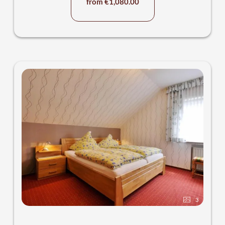
from €1,080.00
3