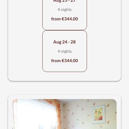
Dusche, ein Waschbecken mit großem Spiegel,
Kosmetikspiegel und Fön, sowie ein WC.
4 nights
from €344.00
Alle Preis incl. der All-Inclusiv Karte "MeineCardPlus"
Aug 24 - 28
4 nights
from €344.00