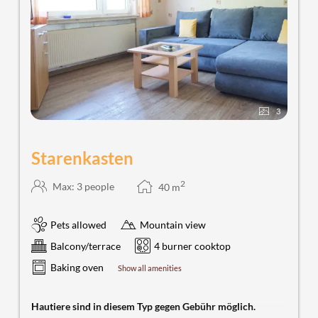
3
Starenkasten
2
Max: 3 people
40
m
Pets allowed
Mountain view
Balcony/terrace
4 burner cooktop
Baking oven
Show all amenities
Hautiere sind in diesem Typ gegen Gebühr möglich.