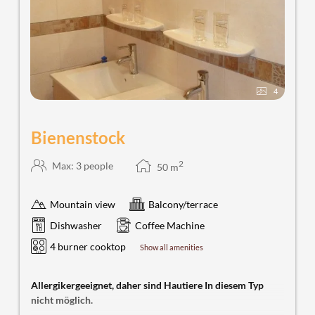
4
Bienenstock
2
Max: 3 people
50
m
Mountain view
Balcony/terrace
Dishwasher
Coffee Machine
4 burner cooktop
Show all amenities
Allergikergeeignet, daher sind Hautiere In diesem Typ
nicht möglich.