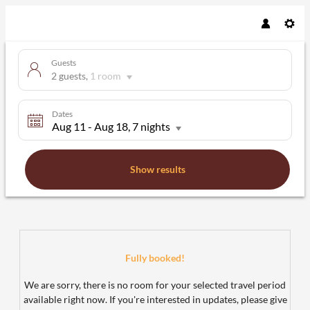
Guests
2 guests
,
1 room
Dates
Aug 11
-
Aug 18
, 7 nights
Show results
Aritee Apartments Sonnenschein -
Fully booked!
We are sorry, there is no room for your selected travel period
available right now. If you're interested in updates, please give