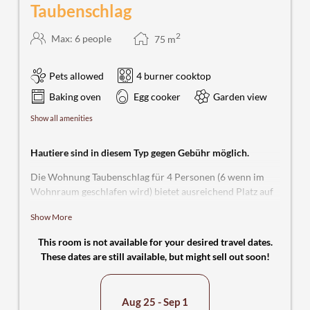
Taubenschlag
2
Max: 6 people
75
m
Pets allowed
4 burner cooktop
Baking oven
Egg cooker
Garden view
Show all amenities
Hautiere sind in diesem Typ gegen Gebühr möglich.
Die Wohnung Taubenschlag für 4 Personen (6 wenn im
Wohnraum geschlafen wird) bietet ausreichend Platz auf
2 Etagen mit zwei gemütlichen Schlafzimmern, mit jeweils
Show More
einem Doppelbett und einem Kleiderschrank im
Obergeschoss. Vom Balkon zur Vorderseite und der
This room is not available for your desired travel dates.
Terrasse zur Rückseite hat man eine schöne Sicht in die
These dates are still available, but might sell out soon!
grüne Umgebung und kann die Sonne den ganzen Tag
genießen. Im Wohnraum (Untergeschoss) finden Sie neben
einer Couch auch ein hochwertiges Doppelschrankbett
Aug 25 - Sep 1
mit Lattenrost und Matratzen, sowie einen