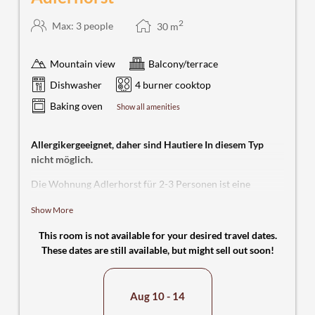
2
Max: 3 people
30
m
Mountain view
Balcony/terrace
Dishwasher
4 burner cooktop
Baking oven
Show all amenities
Allergikergeeignet, daher sind Hautiere In diesem Typ
nicht möglich.
Die Wohnung Adlerhorst für 2-3 Personen ist eine
Einraum-Wohnung mit Doppelbett, Kleiderschrank,
Show More
Schlafcouch, Flachbildfernseher mit Sat-Receiver und
Radioempfang über den auch Multimedia-Dateien über
This room is not available for your desired travel dates.
USB abspielbar sind. Hier lassen sich gemütliche Abende
These dates are still available, but might sell out soon!
genießen. In der voll ausgestatteten Kochnische mit 4-
Platten Ceranfeld, Spülmaschine, Kühlschrank,
Wasserkocher, Toaster und Kaffeemaschine, lassen sich
Aug 10 - 14
leckere Speisen zaubern, welche am Esstisch mit 3