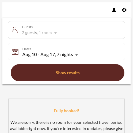
Guests
2 guests
,
1 room
Dates
Aug 10
-
Aug 17
, 7 nights
Show results
Aritee Apartments Sonnenschein -
Fully booked!
We are sorry, there is no room for your selected travel period
available right now. If you're interested in updates, please give