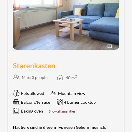
3
Starenkasten
2
Max: 3 people
40
m
Pets allowed
Mountain view
Balcony/terrace
4 burner cooktop
Baking oven
Show all amenities
Hautiere sind in diesem Typ gegen Gebühr möglich.