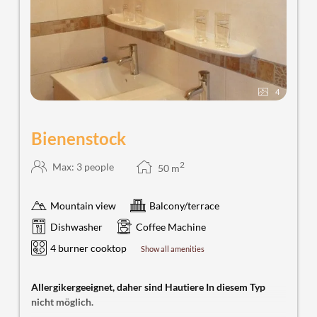
4
Bienenstock
2
Max: 3 people
50
m
Mountain view
Balcony/terrace
Dishwasher
Coffee Machine
4 burner cooktop
Show all amenities
Allergikergeeignet, daher sind Hautiere In diesem Typ
nicht möglich.