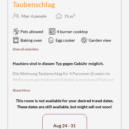
Taubenschlag
2
Max: 6 people
75
m
Pets allowed
4 burner cooktop
Baking oven
Egg cooker
Garden view
Show all amenities
Hautiere sind in diesem Typ gegen Gebühr möglich.
Die Wohnung Taubenschlag für 4 Personen (6 wenn im
Wohnraum geschlafen wird) bietet ausreichend Platz auf
2 Etagen mit zwei gemütlichen Schlafzimmern, mit jeweils
Show More
einem Doppelbett und einem Kleiderschrank im
Obergeschoss. Vom Balkon zur Vorderseite und der
This room is not available for your desired travel dates.
Terrasse zur Rückseite hat man eine schöne Sicht in die
These dates are still available, but might sell out soon!
grüne Umgebung und kann die Sonne den ganzen Tag
genießen. Im Wohnraum (Untergeschoss) finden Sie neben
einer Couch auch ein hochwertiges Doppelschrankbett
Aug 24 - 31
mit Lattenrost und Matratzen, sowie einen