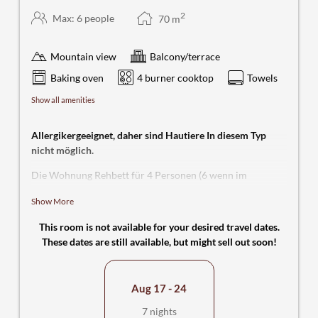
2
Max: 6 people
70
m
Mountain view
Balcony/terrace
Baking oven
4 burner cooktop
Towels
Show all amenities
Allergikergeeignet, daher sind Hautiere In diesem Typ
nicht möglich.
Die Wohnung Rehbett für 4 Personen (6 wenn im
Wohnraum geschlafen wird) bietet ausreichend Platz mit
Show More
zwei gemütlichen Schlafzimmern, eins mit Doppelbett und
eins mit zwei Einzelbetten, sowie jeweils einen
This room is not available for your desired travel dates.
Kleiderschrank. Vom Balkon hat man eine schöne Sicht in
These dates are still available, but might sell out soon!
die grüne Umgebung. Im Wohnraum finden Sie neben
einer Couch auch ein hochwertiges Doppelschrankbett
mit Lattenrost und Matratzen. Am Flachbildfernseher
Aug 17 - 24
(40“) mit Sat-Receiver und Radioempfang über den auch
Multimedia-Dateien über USB abspielbar sind lassen sich
7 nights