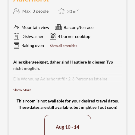
2
Max: 3 people
30
m
Mountain view
Balcony/terrace
Dishwasher
4 burner cooktop
Baking oven
Show all amenities
Allergikergeeignet, daher sind Hautiere In diesem Typ
nicht möglich.
Die Wohnung Adlerhorst für 2-3 Personen ist eine
Einraum-Wohnung mit Doppelbett, Kleiderschrank,
Show More
Schlafcouch, Flachbildfernseher mit Sat-Receiver und
Radioempfang über den auch Multimedia-Dateien über
This room is not available for your desired travel dates.
USB abspielbar sind. Hier lassen sich gemütliche Abende
These dates are still available, but might sell out soon!
genießen. In der voll ausgestatteten Kochnische mit 4-
Platten Ceranfeld, Spülmaschine, Kühlschrank,
Wasserkocher, Toaster und Kaffeemaschine, lassen sich
Aug 10 - 14
leckere Speisen zaubern, welche am Esstisch mit 3