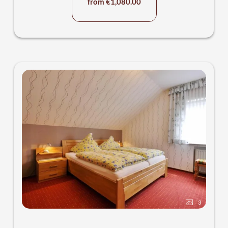
from €1,080.00
3