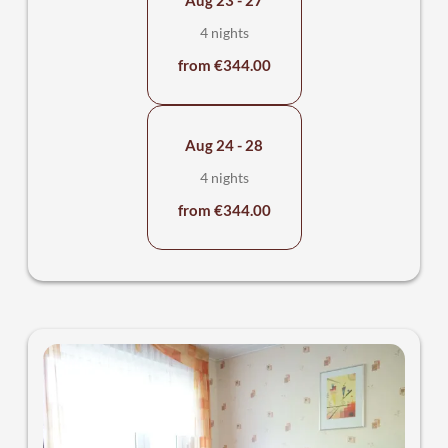
Dusche, ein Waschbecken mit großem Spiegel,
Kosmetikspiegel und Fön, sowie ein WC.
4 nights
from €344.00
Alle Preis incl. der All-Inclusiv Karte "MeineCardPlus"
Aug 24 - 28
4 nights
from €344.00