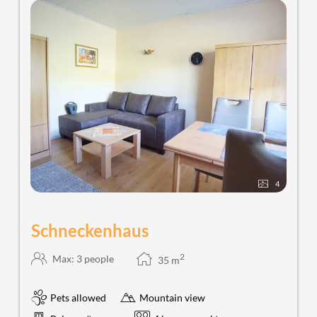
4
Schneckenhaus
2
Max: 3 people
35
m
Pets allowed
Mountain view